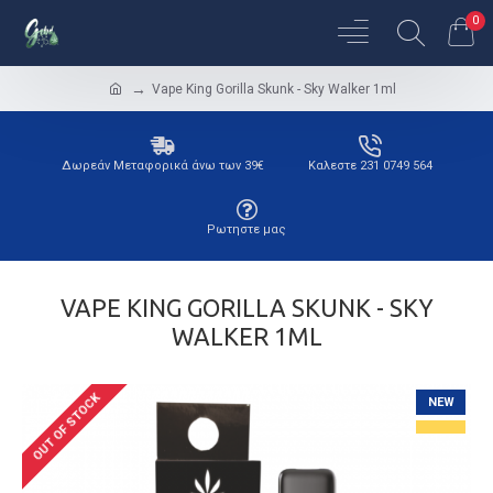
0
Vape King Gorilla Skunk - Sky Walker 1ml
Δωρεάν Μεταφορικά άνω των 39€
Καλεστε 231 0749 564
Ρωτηστε μας
VAPE KING GORILLA SKUNK - SKY
WALKER 1ML
OUT OF STOCK
NEW