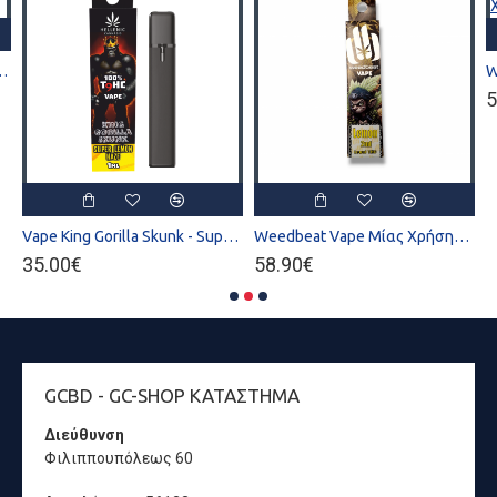
k - Strawberry Kush 1ml
5
Vape King Gorilla Skunk - Super Lemon Haze 1ml
Weedbeat Vape Μίας Χρήσης Lemon 2ml
35.00€
58.90€
GCBD - GC-SHOP ΚΑΤΆΣΤΗΜΑ
Διεύθυνση
Φιλιππουπόλεως 60