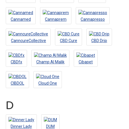
Cannamed
Cannaprem
Cannapresso
CanncureCollective
CBD Cure
CBD Drip
CBDfx
Champ Al Malik
Cibapet
CIBDOL
Cloud One
D
Dinner Lady
DUM