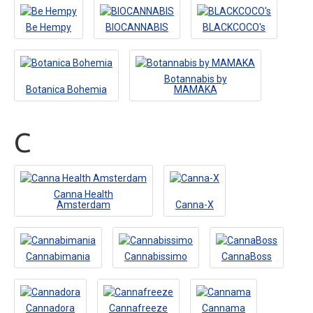
Be Hempy
BIOCANNABIS
BLACKCOCO's
Botannabis by
Botanica Bohemia
MAMAKA
C
Canna Health
Amsterdam
Canna-X
Cannabimania
Cannabissimo
CannaBoss
Cannadora
Cannafreeze
Cannama