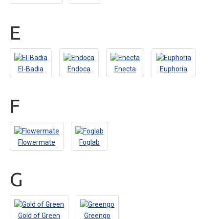
E
El-Badia
Endoca
Enecta
Euphoria
F
Flowermate
Foglab
G
Gold of Green
Greengo