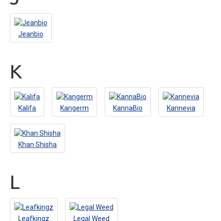
Jeanbio
K
Kalifa
Kangerm
KannaBio
Kannevia
Khan Shisha
L
Leafkingz
Legal Weed