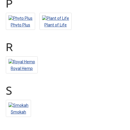
P
Phyto Plus
Plant of Life
R
Royal Hemp
S
Smokah