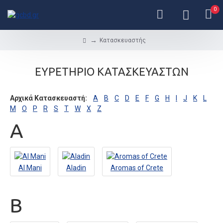
0
Κατασκευαστής
ΕΥΡΕΤΉΡΙΟ ΚΑΤΑΣΚΕΥΑΣΤΏΝ
Αρχικά Κατασκευαστή:
A
B
C
D
E
F
G
H
I
J
K
L
M
O
P
R
S
T
W
X
Z
A
Al Mani
Aladin
Aromas of Crete
B