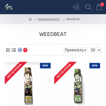
0
Κατασκευαστής
Weedbeat
WEEDBEAT
0
OUT OF STOCK
OUT OF STOCK
NEW
NEW