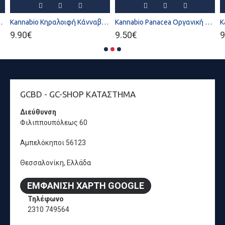
Gothic Black
Kannabio Κηραλοιφή Κάνναβης Analgia 30ml
Kannabio Panacea Οργανική Κηραλοιφή (40ml)
9.90€
9.50€
9
GCBD - GC-SHOP ΚΑΤΆΣΤΗΜΑ
Διεύθυνση
Φιλιππουπόλεως 60
Αμπελόκηποι 56123
Θεσσαλονίκη, Ελλάδα
ΕΜΦΆΝΙΣΗ ΧΆΡΤΗ GOOGLE
Τηλέφωνο
2310 749564