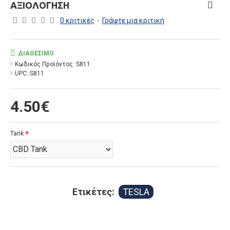
ΑΞΙΟΛΌΓΗΣΗ
0 κριτικές
-
Γράψτε μια κριτική
ΔΙΑΘΈΣΙΜΟ
Κωδικός Προϊόντος:
S811
UPC:
S811
4.50€
Tank
Ετικέτες:
TESLA