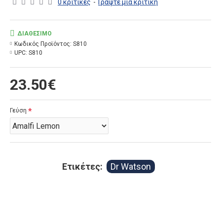
0 κριτικές
-
Γράψτε μια κριτική
ΔΙΑΘΈΣΙΜΟ
Κωδικός Προϊόντος:
S810
UPC:
S810
23.50€
Γεύση
Ετικέτες:
Dr Watson