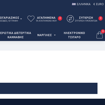
ΕΛΛΗΝΙΚΑ
€
EURO
ΟΓΑΡΙΑΣΜΌΣ
ΑΓΑΠΗΜΈΝΑ
ΣΎΓΚΡΙΣΗ
0
0
ΊΣΟΔΟΣ / ΕΓΓΡΑΦΉ
ΤΑ ΑΓΑΠΗΜΈΝΑ ΜΟΥ
ΣΎΓΚΡΙΣΗ ΠΡΟΪΌΝΤΩΝ
0
ΕΡΩΤΙΚΆ ΔΙΕΓΕΡΤΙΚΆ
ΗΛΕΚΤΡΟΝΙΚΟ
ΝΑΡΓΙΛΈΣ
ΚΆΝΝΑΒΗΣ
ΤΣΙΓΑΡΟ