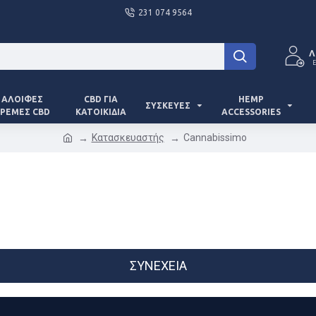
231 074 9564
Λ
Ε
ΑΛΟΙΦΈΣ
CBD ΓΙΑ
HEMP
ΣΥΣΚΕΥΈΣ
ΡΈΜΕΣ CBD
ΚΑΤΟΙΚΊΔΙΑ
ACCESSORIES
Κατασκευαστής
Cannabissimo
ΣΥΝΈΧΕΙΑ