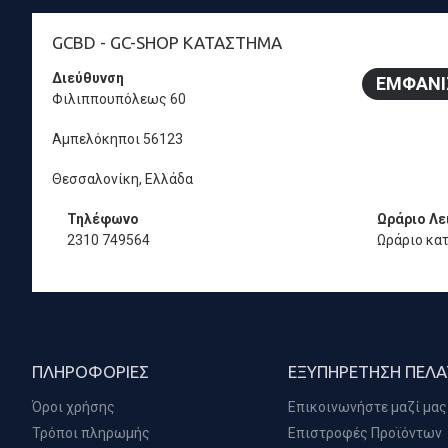
GCBD - GC-SHOP ΚΑΤΆΣΤΗΜΑ
Διεύθυνση
ΕΜΦΆΝΙ
Φιλιππουπόλεως 60
Αμπελόκηποι 56123
Θεσσαλονίκη, Ελλάδα
Τηλέφωνο
Ωράριο Λε
2310 749564
Ωράριο κα
ΠΛΗΡΟΦΟΡΊΕΣ
ΕΞΥΠΗΡΈΤΗΣΗ ΠΕΛ
Όροι χρήσης
Επικοινωνήστε μαζί μας
Τρόποι πληρωμής
Επιστροφές Προϊόντων