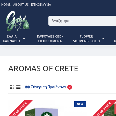
HOME
ABOUT US
ΕΠΙΚΟΙΝΩΝΊΑ
ΈΛΑΙΑ
ΚΆΨΟΥΛΕΣ CBD-
FLOWER
ΚΆΝΝΑΒΗΣ
ΕΙΣΠΝΕΌΜΕΝΑ
SOUVENIR SOLID
Κ
AROMAS OF CRETE
Σύγκριση Προϊόντων
0
OUT OF STOCK
OUT OF STOCK
NEW