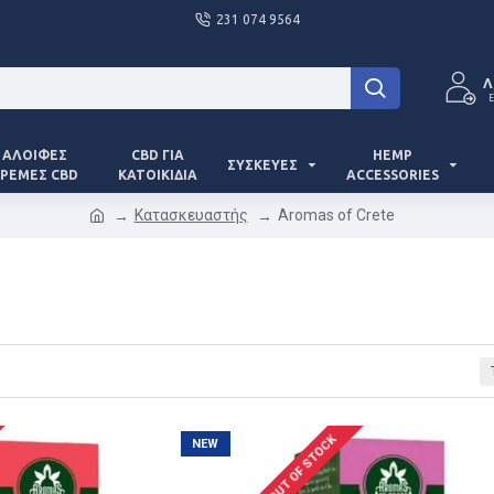
231 074 9564
Λ
Ε
ΑΛΟΙΦΈΣ
CBD ΓΙΑ
HEMP
ΣΥΣΚΕΥΈΣ
ΡΈΜΕΣ CBD
ΚΑΤΟΙΚΊΔΙΑ
ACCESSORIES
Κατασκευαστής
Aromas of Crete
OUT OF STOCK
NEW