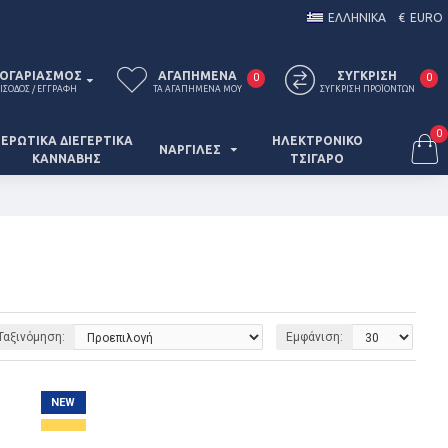
ΕΛΛΗΝΙΚΑ
€
EURO
ΟΓΑΡΙΑΣΜΌΣ
ΑΓΑΠΗΜΈΝΑ
ΣΎΓΚΡΙΣΗ
0
0
ΊΣΟΔΟΣ / ΕΓΓΡΑΦΉ
ΤΑ ΑΓΑΠΗΜΈΝΑ ΜΟΥ
ΣΎΓΚΡΙΣΗ ΠΡΟΪΌΝΤΩΝ
0
ΕΡΩΤΙΚΆ ΔΙΕΓΕΡΤΙΚΆ
ΗΛΕΚΤΡΟΝΙΚΟ
ΝΑΡΓΙΛΈΣ
ΚΆΝΝΑΒΗΣ
ΤΣΙΓΑΡΟ
Ταξινόμηση:
Εμφάνιση:
NEW