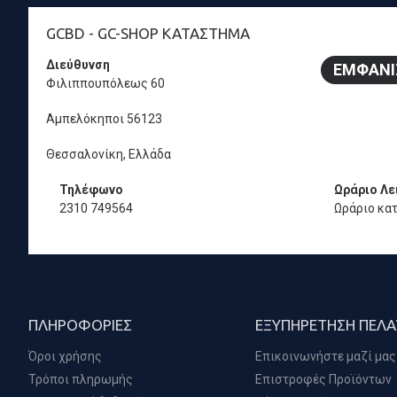
GCBD - GC-SHOP ΚΑΤΆΣΤΗΜΑ
Διεύθυνση
ΕΜΦΆΝΙ
Φιλιππουπόλεως 60
Αμπελόκηποι 56123
Θεσσαλονίκη, Ελλάδα
Τηλέφωνο
Ωράριο Λε
2310 749564
Ωράριο κα
ΠΛΗΡΟΦΟΡΊΕΣ
ΕΞΥΠΗΡΈΤΗΣΗ ΠΕΛ
Όροι χρήσης
Επικοινωνήστε μαζί μας
Τρόποι πληρωμής
Επιστροφές Προϊόντων