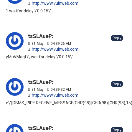
http://www.vulnweb.com
1 waitfor delay \'0:0:15\' --
tsSLAueP:
Reply
31
May
04:39:26 AM
http://www.vulnweb.com
yMuVMagf\'; waitfor delay \'0:0:15\' --
tsSLAueP:
Reply
31
May
04:39:32 AM
http://www.vulnweb.com
e\'||DBMS_PIPE.RECEIVE_MESSAGE(CHR(98)||CHR(98)||CHR(98),15)|
tsSLAueP:
Reply