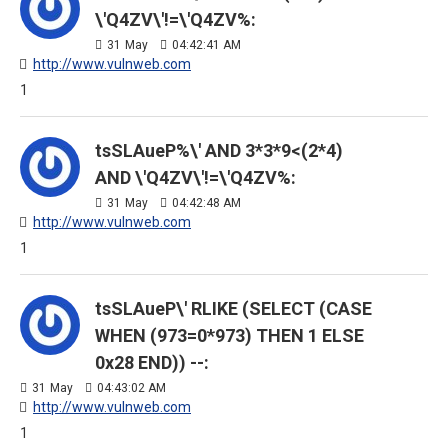
\'Q4ZV\'!=\'Q4ZV%:
31
May
04:42:41 AM
http://www.vulnweb.com
1
tsSLAueP%\' AND 3*3*9<(2*4)
AND \'Q4ZV\'!=\'Q4ZV%:
31
May
04:42:48 AM
http://www.vulnweb.com
1
tsSLAueP\' RLIKE (SELECT (CASE
WHEN (973=0*973) THEN 1 ELSE
0x28 END)) --:
31
May
04:43:02 AM
http://www.vulnweb.com
1