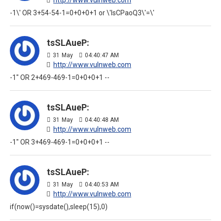
http://www.vulnweb.com
-1\' OR 3+54-54-1=0+0+0+1 or \'lsCPaoQ3\'=\'
tsSLAueP:
31
May
04:40:47 AM
http://www.vulnweb.com
-1" OR 2+469-469-1=0+0+0+1 --
tsSLAueP:
31
May
04:40:48 AM
http://www.vulnweb.com
-1" OR 3+469-469-1=0+0+0+1 --
tsSLAueP:
31
May
04:40:53 AM
http://www.vulnweb.com
if(now()=sysdate(),sleep(15),0)