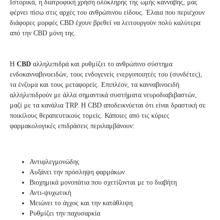
Ιστορικά, η διατροφική χρήση ολόκληρης της ωμής κάνναβης, μας
φέρνει πίσω στις αρχές του ανθρώπινου είδους. Έλαια που περιέχουν
διάφορες μορφές CBD έχουν βρεθεί να λειτουργούν πολύ καλύτερα
από την CBD μόνη της.
Η
CBD
αλληλεπιδρά και ρυθμίζει το ανθρώπινο σύστημα
ενδοκανναβινοειδών, τους ενδογενείς ενεργοποιητές του (συνδέτες),
τα ένζυμα και τους μεταφορείς. Επιπλέον, τα κανναβινοειδή
αλληλεπιδρούν με άλλα σημαντικά συστήματα νευροδιαβιβαστών,
μαζί με τα κανάλια TRP. Η CBD αποδεικνύεται ότι είναι δραστική σε
ποικίλους θεραπευτικούς τομείς. Κάποιες από τις κύριες
φαρμακολογικές επιδράσεις περιλαμβάνουν:
Αντιφλεγμονώδης
Αυξάνει την πρόσληψη φαρμάκων
Βιοχημικά μονοπάτια που σχετίζονται με το διαβήτη
Αντι-ψυχωτική
Μειώνει το άγχος και την κατάθλιψη
Ρυθμίζει την παχυσαρκία