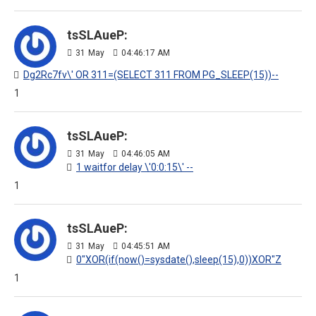
tsSLAueP:
31
May
04:46:17 AM
Dg2Rc7fv\' OR 311=(SELECT 311 FROM PG_SLEEP(15))--
1
tsSLAueP:
31
May
04:46:05 AM
1 waitfor delay \'0:0:15\' --
1
tsSLAueP:
31
May
04:45:51 AM
0"XOR(if(now()=sysdate(),sleep(15),0))XOR"Z
1