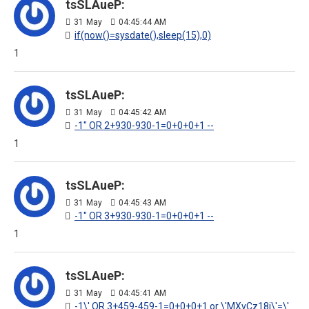
tsSLAueP:
31
May
04:45:44 AM
if(now()=sysdate(),sleep(15),0)
1
tsSLAueP:
31
May
04:45:42 AM
-1" OR 2+930-930-1=0+0+0+1 --
1
tsSLAueP:
31
May
04:45:43 AM
-1" OR 3+930-930-1=0+0+0+1 --
1
tsSLAueP:
31
May
04:45:41 AM
-1\' OR 3+459-459-1=0+0+0+1 or \'MXvCz18j\'=\'