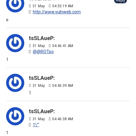
Reply
31
May
04:35:19 AM
http://www.vulnweb.com
e
tsSLAueP:
31
May
04:46:41 AM
@@ROTpo
1
tsSLAueP:
31
May
04:46:39 AM
1
tsSLAueP:
31
May
04:46:38 AM
1\'"
1