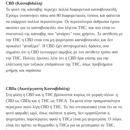
CBD (Κανναβιδιόλη)
Το φυτό της κάνναβης περιέχει πολλά διαφορετικά κανναβιννοειδή.
Έχουμε συναντήσει πάνω από 80 διαφορετικούς τύπους και φαίνεται
να υπάρχουν πολλοί περισσότεροι. Οι περισσότεροι άνθρωποι έχουν
ακούσει για το κανναβινοειδές που λέγεται THC, και που είναι το
συστατικό της κάνναβης που “φτιάχνει” τους χρήστες. Σε αντίθεση με
την THC η CBD είναι ένα μη ψυχοτρόπο κανναβινοειδές και δεν
προκαλεί “φτιάξιμο”. Η CBD έχει αντιψυχωτικές δράσεις που
σημαίνει ότι η CBD λειτουργεί ακριβώς με τον αντίθετο τρόπο από
την THC. Πολλές έρευνες λένε ότι η CBD δρα επίσης για την
ελάττωση των τοξικών επιδράσεων της THC, όπως προβλήματα
μνήμης και παράνοια.
CBDa (Ακατέργαστη Κανναβιδιόλη)
Στη φύση η CBD και η THC βρίσκονται κυρίως σε μορφή οξέων: η
CBD ως CBDa και η THC ως THCA. Τα φυτά στην πραγματικότητα
περιέχουν πολύ λίγη CBD ή THC. Το πιο εντυπωσιακό είναι ότι αν το
φυτό φαγωθεί ωμό, όπως σκόπευε η φύση, δεν εμφανίζονται η
ψυχοτρόπες παρενέργειες αφού η THCa είναι μη ψυχοτρόπα. Ο λόγος
είναι ότι πρέπει να θερμανθεί η THCa για να μετατραπεί σε THC.