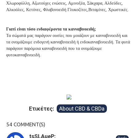
Χλωροφύλλη, Αζωτούχες ενώσεις, Αμινοξέα, Σάκχαρα, Αλδεϋδες,
Αλκοόλες, Κετόνες, Φλαβονοειδή Γλυκοζίτες,Βιταμίνες, Χρωστικές.
Γιατί είναι τόσο ενδιαφέροντα τα κανναβινοειδή;
Τα σώματά μας παράγουν ουσίες που μοιάζουν με κανναβινοειδή και
τα ονομάζουμε ενδογενή κανναβινοειδή ή ενδοκανναβινοειδή. Τα φυτά
παράγουν παρόμοια κανναβινοειδή που τα ονομάζουμε
φυτοκανναβινοειδή.
Ετικέτες:
About CBD & CBDa
54 COMMENT(S)
tsSLAueP: